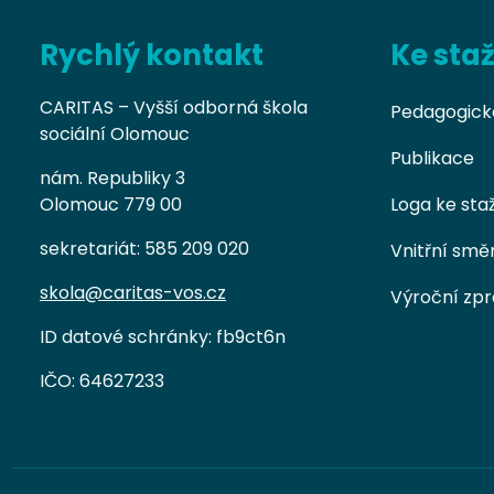
Rychlý kontakt
Ke sta
CARITAS – Vyšší odborná škola
Pedagogick
sociální Olomouc
Publikace
nám. Republiky 3
Olomouc 779 00
Loga ke sta
sekretariát: 585 209 020
Vnitřní smě
skola@caritas-vos.cz
Výroční zp
ID datové schránky: fb9ct6n
IČO: 64627233