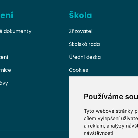
žení
Škola
é dokumenty
Zřizovatel
Školská rada
žení
Úřední deska
rnice
Cookies
rávy
Používáme sou
Tyto webové stránky po
cílem vylepšení uživat
a reklam, analýzy návš
návštěvnosti.