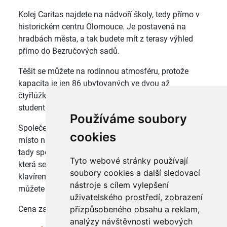
Kolej Caritas najdete na nádvoří školy, tedy přímo v
historickém centru Olomouce. Je postavená na
hradbách města, a tak budete mít z terasy výhled
přímo do Bezručových sadů.
Těšit se můžete na rodinnou atmosféru, protože
kapacita je jen 86 ubytovaných ve dvou až
čtyřlůžkových pokojích. Kolej je určena pouze
studentům naší školy.
Používáme soubory
Společenské prostory koleje vám nabídnou příjemné
cookies
místo na učení i k posezení se spolužáky. Najdete
tady společenskou místnost s pohodlnými gauči,
Tyto webové stránky používají
která se dá využít i jako studovna, místnost s
soubory cookies a další sledovací
klavírem a stolním fotbálkem nebo atrium, kde si
nástroje s cílem vylepšení
můžete zahrát ping-pong.
uživatelského prostředí, zobrazení
Cena za ubytování je 1200 Kč/měsíc.
přizpůsobeného obsahu a reklam,
analýzy návštěvnosti webových