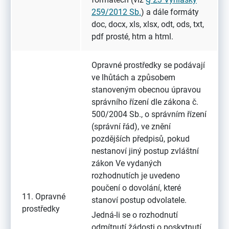
259/2012 Sb.
) a dále formáty
doc, docx, xls, xlsx, odt, ods, txt,
pdf prosté, htm a html.
Opravné prostředky se podávají
ve lhůtách a způsobem
stanoveným obecnou úpravou
správního řízení dle zákona č.
500/2004 Sb., o správním řízení
(správní řád), ve znění
pozdějších předpisů, pokud
nestanoví jiný postup zvláštní
zákon Ve vydaných
rozhodnutích je uvedeno
poučení o dovolání, které
11. Opravné
stanoví postup odvolatele.
prostředky
Jedná-li se o rozhodnutí
odmítnutí žádosti o poskytnutí