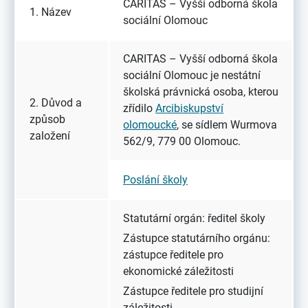
CARITAS – Vyšší odborná škola
1. Název
sociální Olomouc
CARITAS – Vyšší odborná škola
sociální Olomouc je nestátní
školská právnická osoba, kterou
2. Důvod a
zřídilo
Arcibiskupství
způsob
olomoucké
, se sídlem Wurmova
založení
562/9, 779 00 Olomouc.
Poslání školy
Statutární orgán: ředitel školy
Zástupce statutárního orgánu:
zástupce ředitele pro
ekonomické záležitosti
Zástupce ředitele pro studijní
záležitosti