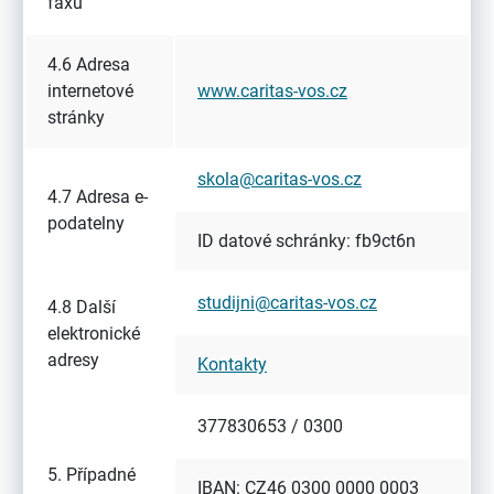
faxu
4.6 Adresa
internetové
www.caritas-vos.cz
stránky
skola@caritas-vos.cz
4.7 Adresa e-
podatelny
ID datové schránky: fb9ct6n
studijni@caritas-vos.cz
4.8 Další
elektronické
adresy
Kontakty
377830653 / 0300
5. Případné
IBAN: CZ46 0300 0000 0003