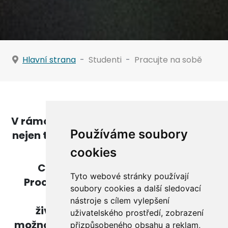
Hlavní strana
Studenti
Pracujte na sobě
V rámci studia máte možnost naučit se
Používáme soubory
nejen to, jak pomoci druhým lidem, ale
i to, jak na sobě pracovat.
cookies
Chcete se v životě posunout?
Tyto webové stránky používají
Procházíte náročným obdobím ve
soubory cookies a další sledovací
studijním nebo osobním
nástroje s cílem vylepšení
životě? Nabízíme vám několik
uživatelského prostředí, zobrazení
možností, díky kterým na to nemusíte
přizpůsobeného obsahu a reklam,