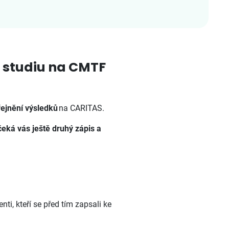
u studiu na CMTF
řejnění výsledků
na CARITAS.
čeká vás ještě druhý zápis a
i, kteří se před tím zapsali ke