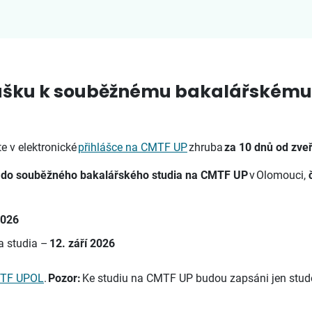
ihlášku k souběžnému bakalářském
e v elektronické
přihlášce na CMTF UP
zhruba
za 10 dnů od zve
etí do souběžného bakalářského studia na CMTF UP
v Olomouci,
2026
a studia –
12. září 2026
TF UPOL
.
Pozor:
Ke studiu na CMTF UP budou zapsáni jen student