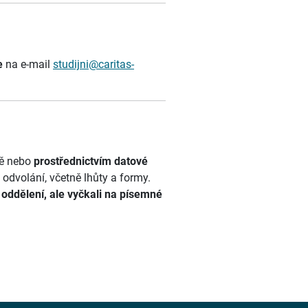
ve
na e-mail
studijni@caritas-
tě nebo
prostřednictvím datové
odvolání, včetně lhůty a formy.
í oddělení, ale vyčkali na písemné