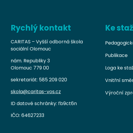
Rychlý kontakt
Ke sta
CARITAS – Vyšší odborná škola
Pedagogick
sociální Olomouc
Publikace
nám. Republiky 3
Olomouc 779 00
Loga ke sta
sekretariát: 585 209 020
Vnitřní smě
skola@caritas-vos.cz
Výroční zp
ID datové schránky: fb9ct6n
IČO: 64627233