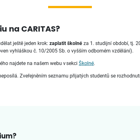
udiu na CARITAS?
dělat ještě jeden krok:
zaplatit školné
za 1. studijní období, tj. 
noven vyhláškou č. 10/2005 Sb. o vyšším odborném vzdělání).
ého najdete na našem webu v sekci
Školné
.
neposílá. Zveřejněním seznamu přijatých studentů se rozhodnutí 
dium?