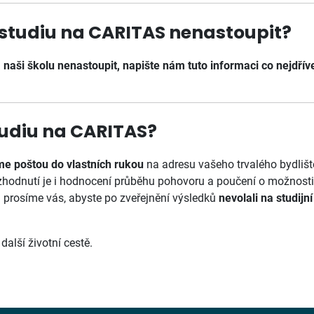
e studiu na CARITAS nenastoupit?
naši školu nenastoupit, napište nám tuto informaci co nejdří
studiu na CARITAS?
me poštou
do vlastních rukou
na adresu vašeho trvalého bydliš
hodnutí je i hodnocení průběhu pohovoru a poučení o možnosti 
,
prosíme vás, abyste po zveřejnění výsledků
nevolali na studijn
alší životní cestě.