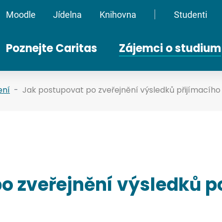
Moodle
Jídelna
Knihovna
Studenti
Oddělovač
Poznejte Caritas
Zájemci o studium
ení
Jak postupovat po zveřejnění výsledků přijímacího 
o zveřejnění výsledků 