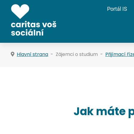
Portál IS
Hlavní strana
Zájemci o studium
Přijímací říz
Jak máte p