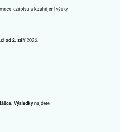
rmace k zápisu a k zahájení výuky
 už
od 2. září
2026.
hlášce.
Výsledky
najdete