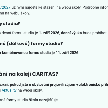
6/2027
už nyní najdete ke stažení na webu školy. Podrobné info
nu na webu školy.
my studia?
o denní formu studia je
1. září 2026
,
denní výuka
bude probíhat
ané (dálkové) formy studia?
o kombinovanou formu studia
je
11. září 2026
.
ní na koleji CARITAS?
azeni,
pokud jste o ubytování projevili zájem v elektronické při
i
Aktuality
na webu školy.
né formy studia škola nezajišťuje.