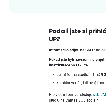
Podali jste si př
UP?
Informaci o přijetí na CMTF
najdet
Pokud jste byli navrženi na přij
imatrikulace
na fakultě:
denní forma studia –
4. září 
kombinovaná (dálková) form
Pro více informací sleduje
web CM
studiu na Caritas VOŠ sociální.