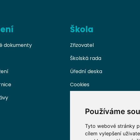
žení
Škola
é dokumenty
Zřizovatel
Školská rada
žení
Úřední deska
rnice
Cookies
rávy
Používáme sou
Tyto webové stránky po
cílem vylepšení uživat