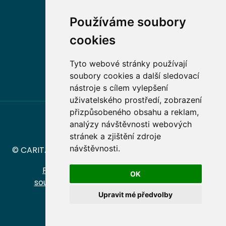
Naši absolventi
Používáme soubory
Nabídky práce v oboru
cookies
Dobrovolnické příležitosti
Tyto webové stránky používají
soubory cookies a další sledovací
nástroje s cílem vylepšení
uživatelského prostředí, zobrazení
přizpůsobeného obsahu a reklam,
analýzy návštěvnosti webových
stránek a zjištění zdroje
návštěvnosti.
© CARITAS – Vyšší odborná škola sociální Olomouc
Prohlášení o přístupnosti
|
Ochrana
OK
soukromí
|
Oznamování porušení práva
Upravit mé předvolby