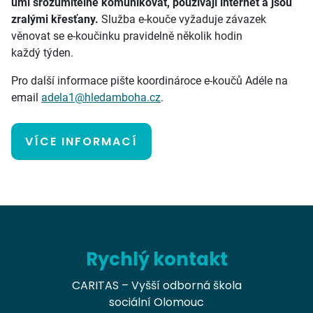
umí srozumitelně komunikovat, používají internet a jsou
zralými křesťany.
Služba e-kouče vyžaduje závazek
věnovat se e-koučinku pravidelně několik hodin
každý týden.
Pro další informace pište koordinároce e-koučů Adéle na
email
adela1@hledamboha.cz
.
VÍCE INFORMACÍ
Rychlý kontakt
CARITAS – Vyšší odborná škola
sociální Olomouc