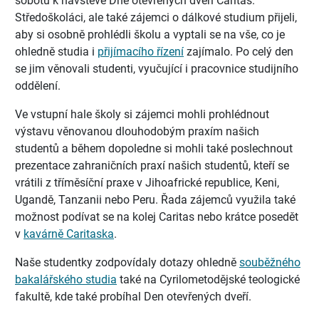
sobotu k návštěvě Dne otevřených dveří Caritas.
Středoškoláci, ale také zájemci o dálkové studium přijeli,
aby si osobně prohlédli školu a vyptali se na vše, co je
ohledně studia i
přijímacího řízení
zajímalo.
Po celý den
se jim věnovali studenti, vyučující i pracovnice studijního
oddělení.
Ve vstupní hale školy si zájemci mohli prohlédnout
výstavu věnovanou dlouhodobým praxím našich
studentů a během dopoledne si mohli také poslechnout
prezentace zahraničních praxí našich studentů, kteří se
vrátili z tříměsíční praxe v Jihoafrické republice, Keni,
Ugandě, Tanzanii nebo Peru. Řada zájemců využila také
možnost podívat se na kolej Caritas nebo krátce posedět
v
kavárně Caritaska
.
Naše studentky zodpovídaly dotazy ohledně
souběžného
bakalářského studia
také na Cyrilometodějské teologické
fakultě, kde také probíhal Den otevřených dveří.