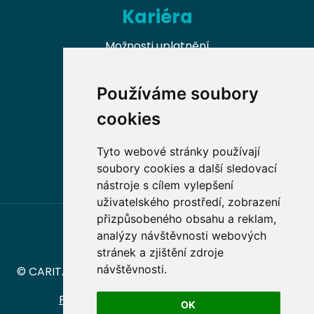
Kariéra
Možnosti uplatnění
Naši absolventi
Používáme soubory
Nabídky práce v oboru
cookies
Dobrovolnické příležitosti
Tyto webové stránky používají
soubory cookies a další sledovací
nástroje s cílem vylepšení
uživatelského prostředí, zobrazení
přizpůsobeného obsahu a reklam,
analýzy návštěvnosti webových
stránek a zjištění zdroje
návštěvnosti.
© CARITAS – Vyšší odborná škola sociální Olomouc
Prohlášení o přístupnosti
|
Ochrana
OK