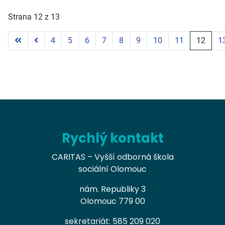
Strana 12 z 13
4
5
6
7
8
9
10
11
12
1
Rychlý kontakt
CARITAS – Vyšší odborná škola
sociální Olomouc
nám. Republiky 3
Olomouc 779 00
sekretariát: 585 209 020