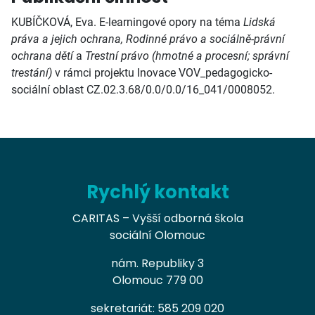
KUBÍČKOVÁ, Eva. E-learningové opory na téma
Lidská
práva a jejich ochrana, Rodinné právo a sociálně-právní
ochrana dětí
a
Trestní právo (hmotné a procesní; správní
trestání)
v rámci projektu Inovace VOV_pedagogicko-
sociální oblast CZ.02.3.68/0.0/0.0/16_041/0008052.
Rychlý kontakt
CARITAS – Vyšší odborná škola
sociální Olomouc
nám. Republiky 3
Olomouc 779 00
sekretariát: 585 209 020