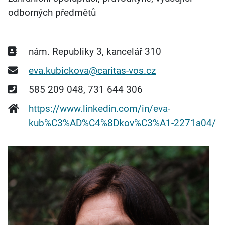
odborných předmětů
Adresa
nám. Republiky 3, kancelář 310
E-mail
eva.kubickova@caritas-vos.cz
Telefon
585 209 048, 731 644 306
Webová stránka
https://www.linkedin.com/in/eva-
kub%C3%AD%C4%8Dkov%C3%A1-2271a04/