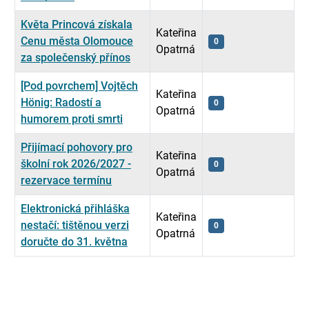
Květa Princová získala
Kateřina
Cenu města Olomouce
0
Opatrná
za společenský přínos
[Pod povrchem] Vojtěch
Kateřina
Hönig: Radostí a
0
Opatrná
humorem proti smrti
Přijímací pohovory pro
Kateřina
školní rok 2026/2027 -
0
Opatrná
rezervace termínu
Elektronická přihláška
Kateřina
nestačí: tištěnou verzi
0
Opatrná
doručte do 31. května
Seznam článků