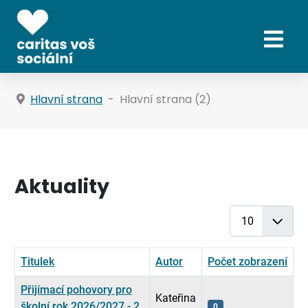
Hlavní strana
Hlavní strana (2)
Aktuality
Počet zobrazení
Titulek
Autor
Počet zobrazení
Přijímací pohovory pro
Kateřina
školní rok 2026/2027 - 2.
0