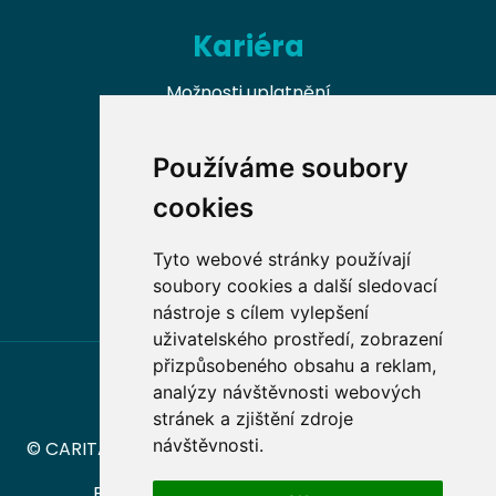
Kariéra
Možnosti uplatnění
Naši absolventi
Používáme soubory
Nabídky práce v oboru
cookies
Dobrovolnické příležitosti
Tyto webové stránky používají
soubory cookies a další sledovací
nástroje s cílem vylepšení
uživatelského prostředí, zobrazení
přizpůsobeného obsahu a reklam,
analýzy návštěvnosti webových
stránek a zjištění zdroje
návštěvnosti.
© CARITAS – Vyšší odborná škola sociální Olomouc
Prohlášení o přístupnosti
|
Ochrana