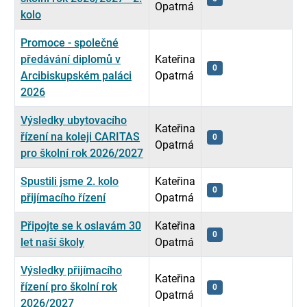
Opatrná
kolo
Promoce - společné
předávání diplomů v
Kateřina
0
Arcibiskupském paláci
Opatrná
2026
Výsledky ubytovacího
Kateřina
řízení na koleji CARITAS
0
Opatrná
pro školní rok 2026/2027
Spustili jsme 2. kolo
Kateřina
0
přijímacího řízení
Opatrná
Připojte se k oslavám 30
Kateřina
0
let naší školy
Opatrná
Výsledky přijímacího
Kateřina
řízení pro školní rok
0
Opatrná
2026/2027