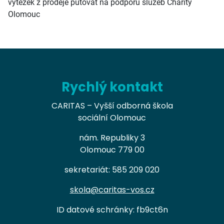
výtěžek z prodeje putovat na podporu služeb Charity
Olomouc
Rychlý kontakt
CARITAS – Vyšší odborná škola
sociální Olomouc
nám. Republiky 3
Olomouc 779 00
sekretariát: 585 209 020
skola@caritas-vos.cz
ID datové schránky: fb9ct6n